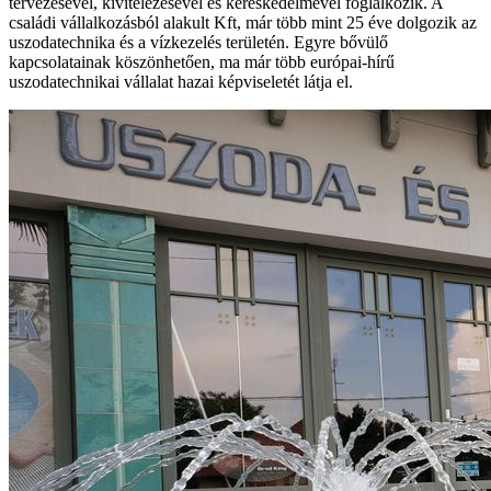
tervezésével, kivitelezésével és kereskedelmével foglalkozik. A
családi vállalkozásból alakult Kft, már több mint 25 éve dolgozik az
uszodatechnika és a vízkezelés területén. Egyre bővülő
kapcsolatainak köszönhetően, ma már több európai-hírű
uszodatechnikai vállalat hazai képviseletét látja el.