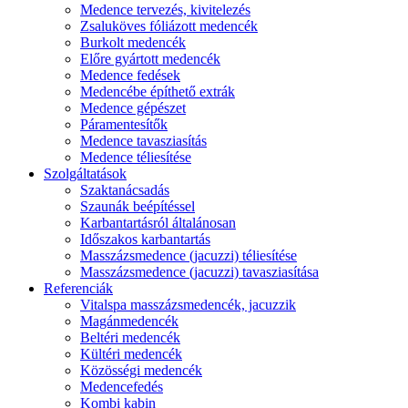
Medence tervezés, kivitelezés
Zsaluköves fóliázott medencék
Burkolt medencék
Előre gyártott medencék
Medence fedések
Medencébe építhető extrák
Medence gépészet
Páramentesítők
Medence tavasziasítás
Medence téliesítése
Szolgáltatások
Szaktanácsadás
Szaunák beépítéssel
Karbantartásról általánosan
Időszakos karbantartás
Masszázsmedence (jacuzzi) téliesítése
Masszázsmedence (jacuzzi) tavasziasítása
Referenciák
Vitalspa masszázsmedencék, jacuzzik
Magánmedencék
Beltéri medencék
Kültéri medencék
Közösségi medencék
Medencefedés
Kombi kabin