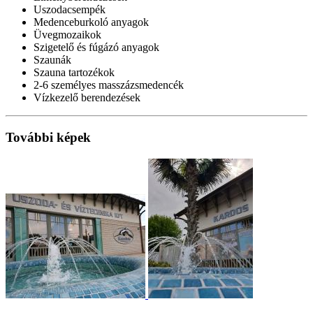
Uszodacsempék
Medenceburkoló anyagok
Üvegmozaikok
Szigetelő és fúgázó anyagok
Szaunák
Szauna tartozékok
2-6 személyes masszázsmedencék
Vízkezelő berendezések
További képek