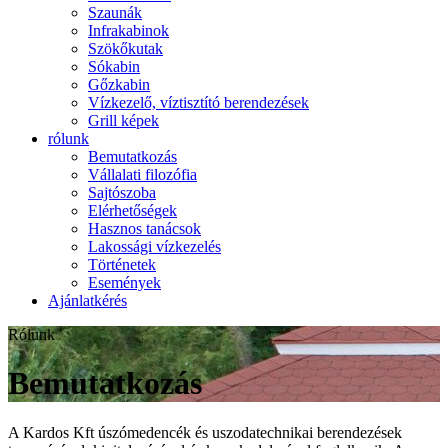
Szaunák
Infrakabinok
Szökőkutak
Sókabin
Gőzkabin
Vízkezelő, víztisztító berendezések
Grill képek
rólunk
Bemutatkozás
Vállalati filozófia
Sajtószoba
Elérhetőségek
Hasznos tanácsok
Lakossági vízkezelés
Történetek
Események
Ajánlatkérés
Rólunk
Bemutatkozás
A Kardos Kft úszómedencék és uszodatechnikai berendezések