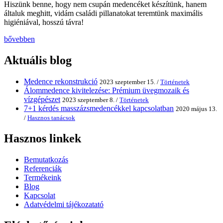
Hiszünk benne, hogy nem csupán medencéket készítünk, hanem
általuk meghitt, vidám családi pillanatokat teremtünk maximális
higiéniával, hosszú távra!
bővebben
Aktuális blog
Medence rekonstrukció
2023 szeptember 15. /
Történetek
Álommedence kivitelezése: Prémium üvegmozaik és
vízgépészet
2023 szeptember 8. /
Történetek
7+1 kérdés masszázsmedencékkel kapcsolatban
2020 május 13.
/
Hasznos tanácsok
Hasznos linkek
Bemutatkozás
Referenciák
Termékeink
Blog
Kapcsolat
Adatvédelmi tájékozatató