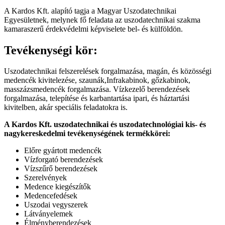
A Kardos Kft. alapító tagja a Magyar Uszodatechnikai
Egyesületnek, melynek fő feladata az uszodatechnikai szakma
kamaraszerű érdekvédelmi képviselete bel- és külföldön.
Tevékenységi kör:
Uszodatechnikai felszerelések forgalmazása, magán, és közösségi
medencék kivitelezése, szaunák,Infrakabinok, gőzkabinok,
masszázsmedencék forgalmazása. Vízkezelő berendezések
forgalmazása, telepítése és karbantartása ipari, és háztartási
kivitelben, akár speciális feladatokra is.
A Kardos Kft. uszodatechnikai és uszodatechnológiai kis- és
nagykereskedelmi tevékenységének termékkörei:
Előre gyártott medencék
Vízforgató berendezések
Vízszűrő berendezések
Szerelvények
Medence kiegészítők
Medencefedések
Uszodai vegyszerek
Látványelemek
Élményberendezések