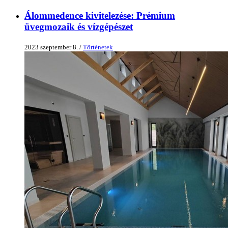
Álommedence kivitelezése: Prémium
üvegmozaik és vízgépészet
2023 szeptember 8. /
Történetek