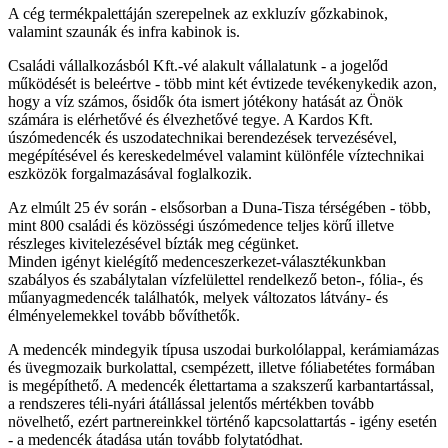
A cég termékpalettáján szerepelnek az exkluzív gőzkabinok,
valamint szaunák és infra kabinok is.
Családi vállalkozásból Kft.-vé alakult vállalatunk - a jogelőd
működését is beleértve - több mint két évtizede tevékenykedik azon,
hogy a víz számos, ősidők óta ismert jótékony hatását az Önök
számára is elérhetővé és élvezhetővé tegye. A Kardos Kft.
úszómedencék és uszodatechnikai berendezések tervezésével,
megépítésével és kereskedelmével valamint különféle víztechnikai
eszközök forgalmazásával foglalkozik.
Az elmúlt 25 év során - elsősorban a Duna-Tisza térségében - több,
mint 800 családi és közösségi úszómedence teljes körű illetve
részleges kivitelezésével bízták meg cégünket.
Minden igényt kielégítő medenceszerkezet-választékunkban
szabályos és szabálytalan vízfelülettel rendelkező beton-, fólia-, és
műanyagmedencék találhatók, melyek változatos látvány- és
élményelemekkel tovább bővíthetők.
A medencék mindegyik típusa uszodai burkolólappal, kerámiamázas
és üvegmozaik burkolattal, csempézett, illetve fóliabetétes formában
is megépíthető. A medencék élettartama a szakszerű karbantartással,
a rendszeres téli-nyári átállással jelentős mértékben tovább
növelhető, ezért partnereinkkel történő kapcsolattartás - igény esetén
- a medencék átadása után tovább folytatódhat.