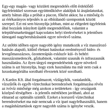
Egy-egy magán- vagy közületi megrendelés előtt érdeklődő
ügyfeleinkkel szorosan együttműködve alakítjuk ki árajánlatunkat,
amely bátran állja a próbát a piacon, főként akkor, ha a minőség és
az értékarányos teljesítés is az elbírálandó szempontok között
szerepel. Ezt mi sem bizonyítja jobban, mint az elégedett ügyfeleink
által hozzánk irányított újabb megrendelőink, valamint a
településmarketinggel kapcsolatos helyi törekvéseket is jelentősen
támogató nagyberuházásaink egyre növekvő száma.
Az utóbbi időben egyre nagyobb igény mutatkozik a víz masszírozó
hatásán alapuló, kitűnő élettani hatásokat eredményező hidro- és
levegőmasszázsos, ózontereápiás exkluzív kül- és beltéri
masszázsmedencék, gőzkabinok, valamint szaunák és infraszaunák
használatára. Az ilyen tárgyú megrendeléseink egyre növekvő
száma is azt bizonyítja, hogy ezek használata ma már nem csak a
luxuskategóriába sorolható élvezetek közé sorolható.
A Kardos Kft. által forgalmazott, vízlágyítók, vastalanítók,
vízszűrők és egyéb víztechnikai berendezések forgalmazása révén
az ivóvíz minősége még azokon a területeken - így országunk
középső térségében - is jelentős mértékben javítható, ahol az
elmarad az optimális szinttől. Ezeket a korszerű víztechnikai
berendezéseket ma már nemcsak a víz ipari nagyfelhasználói, hanem
a magánháztartások egyre nagyobb száma is igénybe veszik.