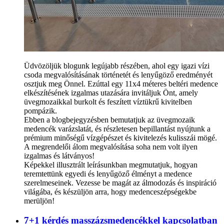
Üdvözöljük blogunk legújabb részében, ahol egy igazi vízi
csoda megvalósításának történetét és lenyűgöző eredményét
osztjuk meg Önnel. Ezúttal egy 11x4 méteres beltéri medence
elkészítésének izgalmas utazására invitáljuk Önt, amely
üvegmozaikkal burkolt és feszített víztükrű kivitelben
pompázik.
Ebben a blogbejegyzésben bemutatjuk az üvegmozaik
medencék varázslatát, és részletesen bepillantást nyújtunk a
prémium minőségű vízgépészet és kivitelezés kulisszái mögé.
A megrendelői álom megvalósítása soha nem volt ilyen
izgalmas és látványos!
Képekkel illusztrált leírásunkban megmutatjuk, hogyan
teremtettünk egyedi és lenyűgöző élményt a medence
szerelmeseinek. Vezesse be magát az álmodozás és inspiráció
világába, és készüljön arra, hogy medenceszépségekbe
merüljön!
7+1 kérdés masszázsmedencékkel kapcsolatban