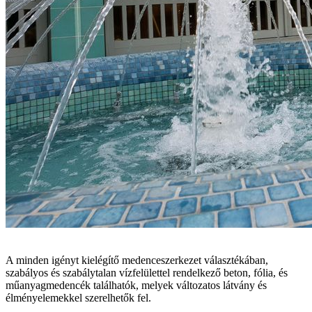
A minden igényt kielégítő medenceszerkezet választékában,
szabályos és szabálytalan vízfelülettel rendelkező beton, fólia, és
műanyagmedencék találhatók, melyek változatos látvány és
élményelemekkel szerelhetők fel.