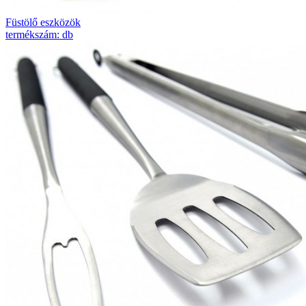
Füstölő eszközök
termékszám: db