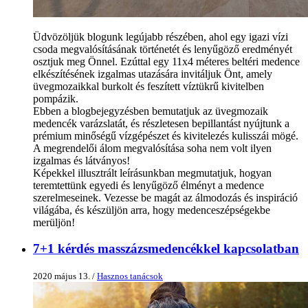
Üdvözöljük blogunk legújabb részében, ahol egy igazi vízi
csoda megvalósításának történetét és lenyűgöző eredményét
osztjuk meg Önnel. Ezúttal egy 11x4 méteres beltéri medence
elkészítésének izgalmas utazására invitáljuk Önt, amely
üvegmozaikkal burkolt és feszített víztükrű kivitelben
pompázik.
Ebben a blogbejegyzésben bemutatjuk az üvegmozaik
medencék varázslatát, és részletesen bepillantást nyújtunk a
prémium minőségű vízgépészet és kivitelezés kulisszái mögé.
A megrendelői álom megvalósítása soha nem volt ilyen
izgalmas és látványos!
Képekkel illusztrált leírásunkban megmutatjuk, hogyan
teremtettünk egyedi és lenyűgöző élményt a medence
szerelmeseinek. Vezesse be magát az álmodozás és inspiráció
világába, és készüljön arra, hogy medenceszépségekbe
merüljön!
7+1 kérdés masszázsmedencékkel kapcsolatban
2020 május 13. /
Hasznos tanácsok