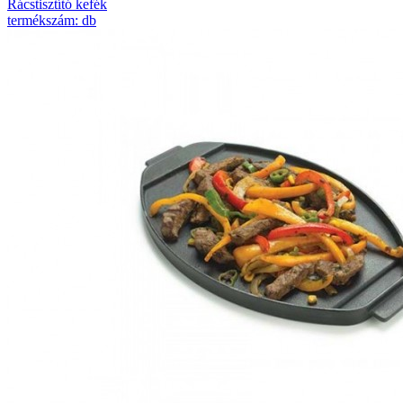
Rácstisztító kefék
termékszám: db