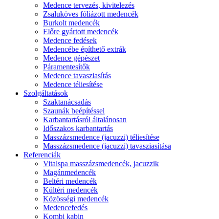
Medence tervezés, kivitelezés
Zsaluköves fóliázott medencék
Burkolt medencék
Előre gyártott medencék
Medence fedések
Medencébe építhető extrák
Medence gépészet
Páramentesítők
Medence tavasziasítás
Medence téliesítése
Szolgáltatások
Szaktanácsadás
Szaunák beépítéssel
Karbantartásról általánosan
Időszakos karbantartás
Masszázsmedence (jacuzzi) téliesítése
Masszázsmedence (jacuzzi) tavasziasítása
Referenciák
Vitalspa masszázsmedencék, jacuzzik
Magánmedencék
Beltéri medencék
Kültéri medencék
Közösségi medencék
Medencefedés
Kombi kabin