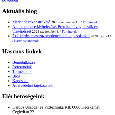
bővebben
Aktuális blog
Medence rekonstrukció
2023 szeptember 15. /
Történetek
Álommedence kivitelezése: Prémium üvegmozaik és
vízgépészet
2023 szeptember 8. /
Történetek
7+1 kérdés masszázsmedencékkel kapcsolatban
2020 május 13.
/
Hasznos tanácsok
Hasznos linkek
Bemutatkozás
Referenciák
Termékeink
Blog
Kapcsolat
Adatvédelmi tájékozatató
Elérhetőségeink
Kardos Uszoda- és Víztechnika Kft. 6000 Kecskemét,
Ceglédi út 22.