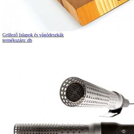
Grillező falapok és vágódeszkák
termékszám: db