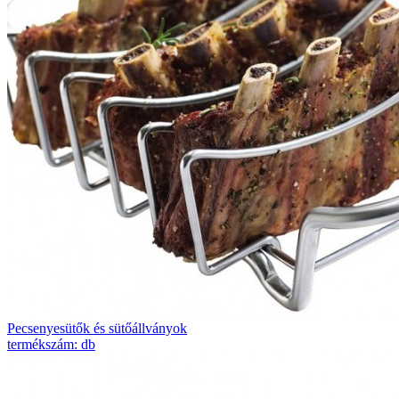
Pecsenyesütők és sütőállványok
termékszám: db