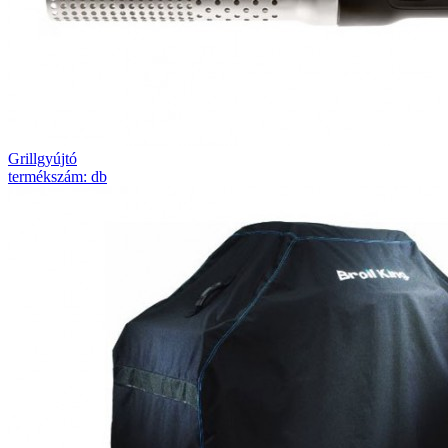
Grillgyújtó
termékszám: db