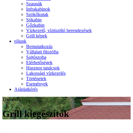
Szaunák
Infrakabinok
Szökőkutak
Sókabin
Gőzkabin
Vízkezelő, víztisztító berendezések
Grill képek
rólunk
Bemutatkozás
Vállalati filozófia
Sajtószoba
Elérhetőségek
Hasznos tanácsok
Lakossági vízkezelés
Történetek
Események
Ajánlatkérés
Termékek
Grill kiegészítők