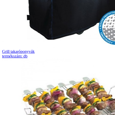
Grill takaróponyvák
termékszám: db