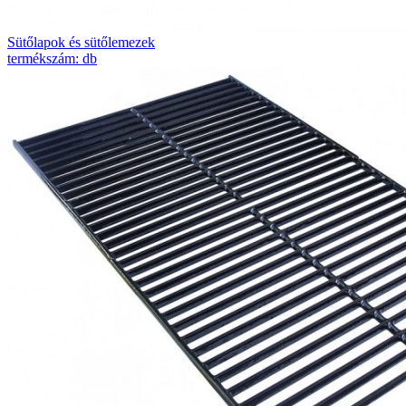
Sütőlapok és sütőlemezek
termékszám: db