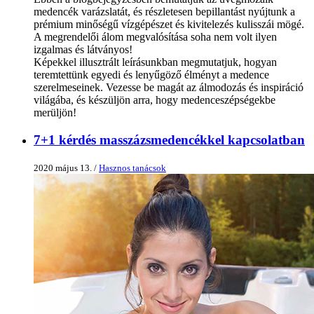
medencék varázslatát, és részletesen bepillantást nyújtunk a
prémium minőségű vízgépészet és kivitelezés kulisszái mögé.
A megrendelői álom megvalósítása soha nem volt ilyen
izgalmas és látványos!
Képekkel illusztrált leírásunkban megmutatjuk, hogyan
teremtettünk egyedi és lenyűgöző élményt a medence
szerelmeseinek. Vezesse be magát az álmodozás és inspiráció
világába, és készüljön arra, hogy medenceszépségekbe
merüljön!
7+1 kérdés masszázsmedencékkel kapcsolatban
2020 május 13. /
Hasznos tanácsok