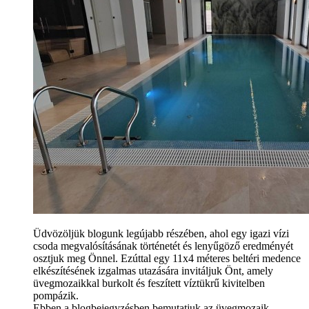
Üdvözöljük blogunk legújabb részében, ahol egy igazi vízi
csoda megvalósításának történetét és lenyűgöző eredményét
osztjuk meg Önnel. Ezúttal egy 11x4 méteres beltéri medence
elkészítésének izgalmas utazására invitáljuk Önt, amely
üvegmozaikkal burkolt és feszített víztükrű kivitelben
pompázik.
Ebben a blogbejegyzésben bemutatjuk az üvegmozaik