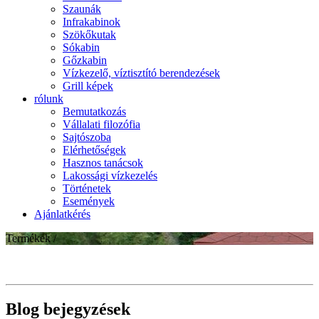
Szaunák
Infrakabinok
Szökőkutak
Sókabin
Gőzkabin
Vízkezelő, víztisztító berendezések
Grill képek
rólunk
Bemutatkozás
Vállalati filozófia
Sajtószoba
Elérhetőségek
Hasznos tanácsok
Lakossági vízkezelés
Történetek
Események
Ajánlatkérés
Termékek /
Blog bejegyzések