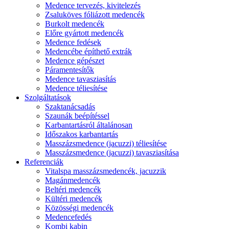
Medence tervezés, kivitelezés
Zsaluköves fóliázott medencék
Burkolt medencék
Előre gyártott medencék
Medence fedések
Medencébe építhető extrák
Medence gépészet
Páramentesítők
Medence tavasziasítás
Medence téliesítése
Szolgáltatások
Szaktanácsadás
Szaunák beépítéssel
Karbantartásról általánosan
Időszakos karbantartás
Masszázsmedence (jacuzzi) téliesítése
Masszázsmedence (jacuzzi) tavasziasítása
Referenciák
Vitalspa masszázsmedencék, jacuzzik
Magánmedencék
Beltéri medencék
Kültéri medencék
Közösségi medencék
Medencefedés
Kombi kabin