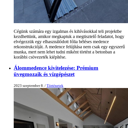
Cégünk számára egy izgalmas és kihívásokkal teli projektbe
kezdhettünk, amikor megkaptuk a megtisztelő feladatot, hogy
elvégezzük egy elhasználódott fólia béléses medence
rekonstrukcióját. A medence felújítása nem csak egy egyszerű
munka, mert nem lehet tudni miként történt a betonban a
korábbi csövezeték kiépítése.
Álommedence kivitelezése: Prémium
üvegmozaik és vízgépészet
2023 szeptember 8. /
Történetek